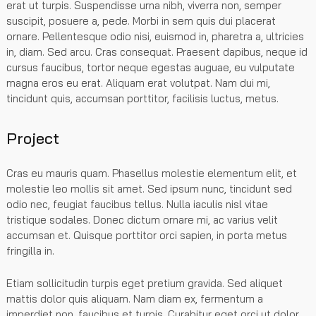
erat ut turpis. Suspendisse urna nibh, viverra non, semper
suscipit, posuere a, pede. Morbi in sem quis dui placerat
ornare. Pellentesque odio nisi, euismod in, pharetra a, ultricies
in, diam. Sed arcu. Cras consequat. Praesent dapibus, neque id
cursus faucibus, tortor neque egestas auguae, eu vulputate
magna eros eu erat. Aliquam erat volutpat. Nam dui mi,
tincidunt quis, accumsan porttitor, facilisis luctus, metus.
Project
Cras eu mauris quam. Phasellus molestie elementum elit, et
molestie leo mollis sit amet. Sed ipsum nunc, tincidunt sed
odio nec, feugiat faucibus tellus. Nulla iaculis nisl vitae
tristique sodales. Donec dictum ornare mi, ac varius velit
accumsan et. Quisque porttitor orci sapien, in porta metus
fringilla in.
Etiam sollicitudin turpis eget pretium gravida. Sed aliquet
mattis dolor quis aliquam. Nam diam ex, fermentum a
imperdiet non, faucibus et turpis. Curabitur eget orci ut dolor