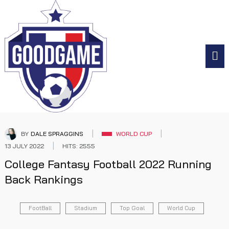
BY
DALE SPRAGGINS
WORLD CUP
13 JULY 2022
HITS: 2555
College Fantasy Football 2022 Running
Back Rankings
FootBall
Stadium
Top Goal
World Cup