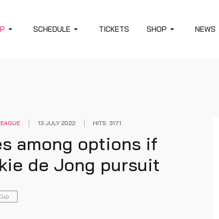
P
SCHEDULE
TICKETS
SHOP
NEWS
LEAGUE
13 JULY 2022
HITS: 3171
s among options if
nkie de Jong pursuit
Cup