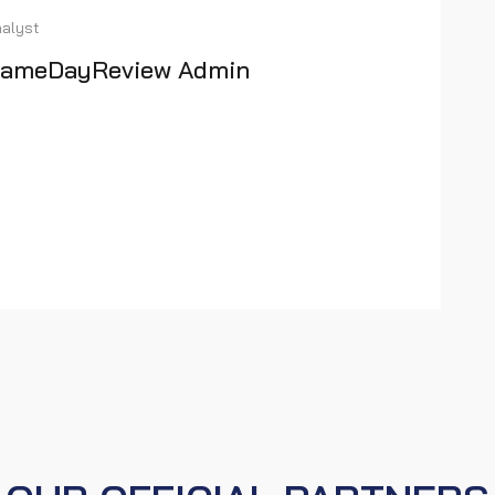
alyst
ameDayReview Admin