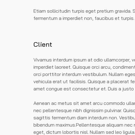
Etiam sollicitudin turpis eget pretium gravida.
fermentum a imperdiet non, faucibus et turpis. 
Client
Vivamus interdum ipsum at odio ullamcorper, ve
imperdiet laoreet. Quisque orci arcu, condimen
orci porttitor interdum vestibulum. Nullam eg
vehicula erat ut facilisis. Quisque a placerat fel
amet congue est consectetur et. Duis a justo 
Aenean ac metus sit amet arcu commodo ullamc
nec pellentesque nibh dignissim pulvinar. Quis
sagittis fermentum diam interdum non. Vestibu
bibendum maximus.Pellentesque aliquam nec nul
eget, dictum lobortis nisl. Nullam sed leo ligu