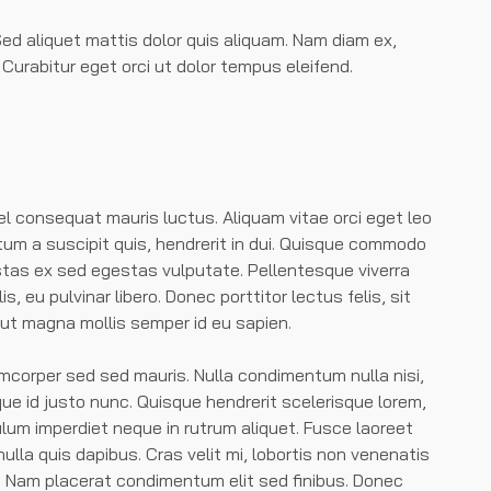
 Sed aliquet mattis dolor quis aliquam. Nam diam ex,
Curabitur eget orci ut dolor tempus eleifend.
l consequat mauris luctus. Aliquam vitae orci eget leo
tum a suscipit quis, hendrerit in dui. Quisque commodo
estas ex sed egestas vulputate. Pellentesque viverra
is, eu pulvinar libero. Donec porttitor lectus felis, sit
ut magna mollis semper id eu sapien.
orper sed sed mauris. Nulla condimentum nulla nisi,
que id justo nunc. Quisque hendrerit scelerisque lorem,
lum imperdiet neque in rutrum aliquet. Fusce laoreet
la quis dapibus. Cras velit mi, lobortis non venenatis
la. Nam placerat condimentum elit sed finibus. Donec