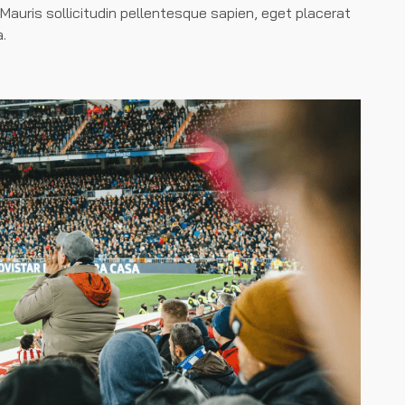
auris sollicitudin pellentesque sapien, eget placerat
a.