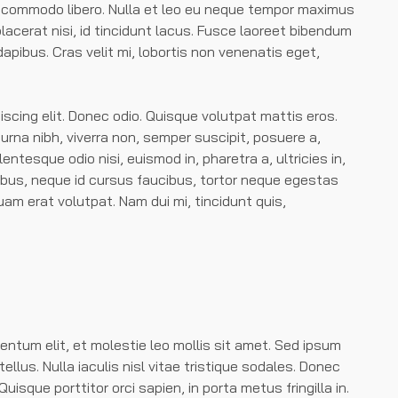
 commodo libero. Nulla et leo eu neque tempor maximus
lacerat nisi, id tincidunt lacus. Fusce laoreet bibendum
pibus. Cras velit mi, lobortis non venenatis eget,
scing elit. Donec odio. Quisque volutpat mattis eros.
rna nibh, viverra non, semper suscipit, posuere a,
entesque odio nisi, euismod in, pharetra a, ultricies in,
bus, neque id cursus faucibus, tortor neque egestas
am erat volutpat. Nam dui mi, tincidunt quis,
ntum elit, et molestie leo mollis sit amet. Sed ipsum
ellus. Nulla iaculis nisl vitae tristique sodales. Donec
uisque porttitor orci sapien, in porta metus fringilla in.