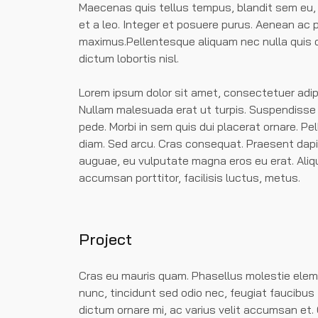
Maecenas quis tellus tempus, blandit sem eu,
et a leo. Integer et posuere purus. Aenean ac p
maximus.Pellentesque aliquam nec nulla quis da
dictum lobortis nisl.
Lorem ipsum dolor sit amet, consectetuer adipi
Nullam malesuada erat ut turpis. Suspendisse u
pede. Morbi in sem quis dui placerat ornare. Pell
diam. Sed arcu. Cras consequat. Praesent dapi
auguae, eu vulputate magna eros eu erat. Aliqu
accumsan porttitor, facilisis luctus, metus.
Project
Cras eu mauris quam. Phasellus molestie eleme
nunc, tincidunt sed odio nec, feugiat faucibus t
dictum ornare mi, ac varius velit accumsan et. Q